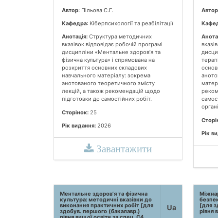
Автор
: Пільова С.Г.
Автор
Кафедра
: Кіберпсихології та реабілітації
Кафе
Анотація:
Структура методичних
Анота
вказівок відповідає робочій програмі
вказів
дисципліни «Ментальне здоров’я та
дисци
фізична культура» і спрямована на
терапі
розкриття основних складових
основ
навчального матеріалу: зокрема
аното
анотованого теоретичного змісту
матер
лекцій, а також рекомендацій щодо
реком
підготовки до самостійних робіт.
самос
органі
Сторінок:
25
Сторі
Рік видання:
2026
Рік в
Завантажити
Ментальне здоров’я та фізична
Міжна
культура: методичні вказівки до
безпек
виконання практичних робіт [для
[для з
Ua
здобув. першого (бакалавр.)
рівня 
рівня вищої освіти за спец. С4