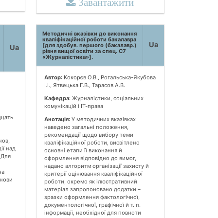
Завантажити
Методичні вказівки до виконання
кваліфікаційної роботи бакалавра
Ua
[для здобув. першого (бакалавр.)
Ua
рівня вищої освіти за спец. С7
«Журналістика»].
Автор
: Кокорєв О.В., Рогальська-Якубова
І.І., Ятвецька Г.В., Тарасов А.В.
Кафедра
: Журналістики, соціальних
комунікацій і ІТ-права
дцать
Анотація:
У методичних вказівках
наведено загальні положення,
рекомендації щодо вибору теми
нов,
кваліфікаційної роботи, висвітлено
ії над
основні етапи її виконання й
 Для
оформлення відповідно до вимог,
надано алгоритм організації захисту й
на
критерії оцінювання кваліфікаційної
снови
роботи, окремо як ілюстративний
матеріал запропоновано додатки –
зразки оформлення фактологічної,
документологічної, графічної й т. п.
інформації, необхідної для повноти