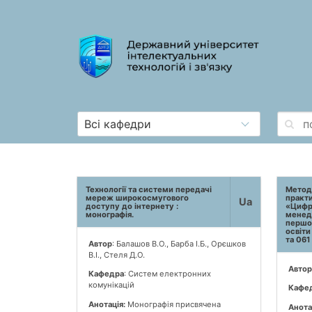
Технології та системи передачі
Методи
мереж широкосмугового
практи
Ua
доступу до інтернету :
«Цифро
монографія.
менед
першог
освіти
та 061
Автор
: Балашов В.О., Барба І.Б., Орєшков
В.І., Стеля Д.О.
Автор
Кафедра
: Систем електронних
комунікацій
Кафе
Анотація:
Монографія присвячена
Анота