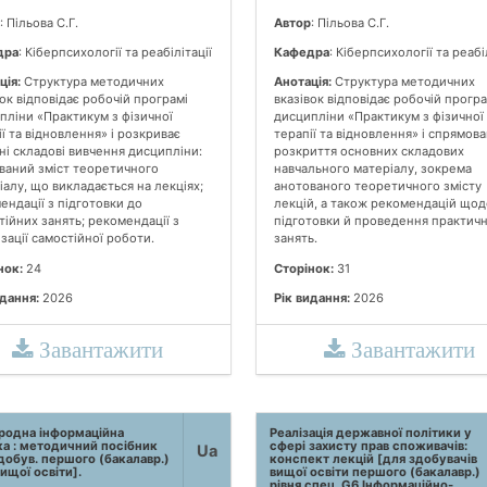
: Пільова С.Г.
Автор
: Пільова С.Г.
дра
: Кіберпсихології та реабілітації
Кафедра
: Кіберпсихології та реабі
ція:
Структура методичних
Анотація:
Структура методичних
ок відповідає робочій програмі
вказівок відповідає робочій програ
пліни «Практикум з фізичної
дисципліни «Практикум з фізичної
ї та відновлення» і розкриває
терапії та відновлення» і спрямова
ні складові вивчення дисципліни:
розкриття основних складових
ваний зміст теоретичного
навчального матеріалу, зокрема
іалу, що викладається на лекціях;
анотованого теоретичного змісту
ендації з підготовки до
лекцій, а також рекомендацій щод
тійних занять; рекомендації з
підготовки й проведення практич
зації самостійної роботи.
занять.
нок:
24
Сторінок:
31
идання:
2026
Рік видання:
2026
Завантажити
Завантажити
родна інформаційна
Реалізація державної політики у
а : методичний посібник
сфері захисту прав споживачів:
Ua
добув. першого (бакалавр.)
конспект лекцій [для здобувачів
вищої освіти].
вищої освіти першого (бакалавр.)
рівня спец. G6 Інформаційно-