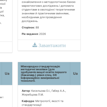
ознайомлення з методологічною базою
інії
маркетингових досліджень і допомога
ів
студентами в оволодінні теоретичними
щої
знаннями й практичними вміннями,
іка,
необхідними для проведення
досліджень.
».
Сторінок:
88
Рік видання:
2026
Завантажити
Міжнародна стандартизація:
методичні вказівки [для
здобувачів вищої освіти першого
Ua
Ua
(бакалавр.) рівня спец. G6
Інформаційно-вимірювальні
технології.
Автор
: Кисельова О.І., Габер А.А.,
Жеребцова Л.М.
м і
Кафедра
: Метрології, якості та
стандартизації