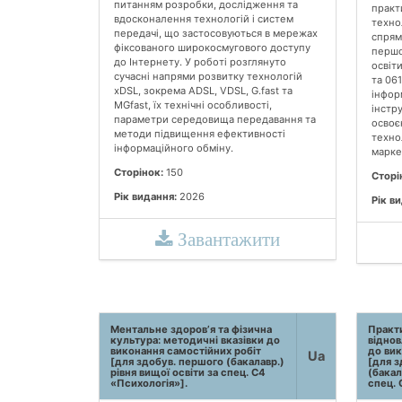
питанням розробки, дослідження та
практ
вдосконалення технологій і систем
техно
передачі, що застосовуються в мережах
спрям
фіксованого широкосмугового доступу
першо
до Інтернету. У роботі розглянуто
освіт
сучасні напрями розвитку технологій
та 06
xDSL, зокрема ADSL, VDSL, G.fast та
інфор
MGfast, їх технічні особливості,
інстр
параметри середовища передавання та
освоє
методи підвищення ефективності
технол
інформаційного обміну.
марке
Сторінок:
150
Сторі
Рік видання:
2026
Рік в
Завантажити
Ментальне здоров’я та фізична
Практи
культура: методичні вказівки до
віднов
виконання самостійних робіт
до вик
Ua
[для здобув. першого (бакалавр.)
[для з
рівня вищої освіти за спец. С4
(бакал
«Психологія»].
спец. 