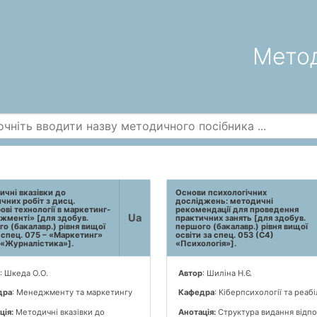
Метод
чні вказівки до
Основи психологічних
чних робіт з дисц.
досліджень: методичні
ві технології в маркетинг-
рекомендації для проведення
Ua
жменті» [для здобув.
практичних занять [для здобув.
о (бакалавр.) рівня вищої
першого (бакалавр.) рівня вищої
 спец. 075 – «Маркетинг»
освіти за спец. 053 (С4)
 «Журналістика»].
«Психологія»].
: Шкеда О.О.
Автор
: Шиліна Н.Є.
дра
: Менеджменту та маркетингу
Кафедра
: Кіберпсихології та реабі
ція:
Методичні вказівки до
Анотація:
Структура видання відпо