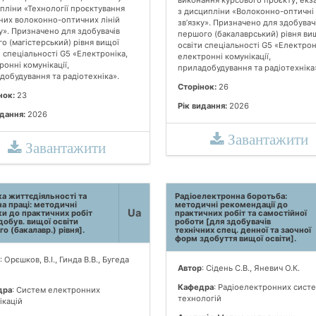
пліни «Технології проєктування
з дисципліни «Волоконно-оптичні л
сних волоконно-оптичних ліній
зв’язку». Призначено для здобувач
ку». Призначено для здобувачів
першого (бакалаврський) рівня ви
го (магістерський) рівня вищої
освіти спеціальності G5 «Електрон
и спеціальності G5 «Електроніка,
електронні комунікації,
онні комунікації,
приладобудування та радіотехніка
добудування та радіотехніка».
Сторінок:
26
нок:
23
Рік видання:
2026
идання:
2026
Завантажити
Завантажити
а життєдіяльності та
Радіоелектронна боротьба:
а праці: методичні
методичні рекомендації до
Ua
ки до практичних робіт
практичних робіт та самостійної
добув. вищої освіти
роботи [для здобувачів
о (бакалавр.) рівня].
технічних спец. денної та заочної
форм здобуття вищої освіти].
: Орєшков, В.І., Гинда В.В., Бугеда
Автор
: Сідень С.В., Яневич О.К.
Кафедра
: Радіоелектронних систе
дра
: Систем електронних
технологій
ікацій