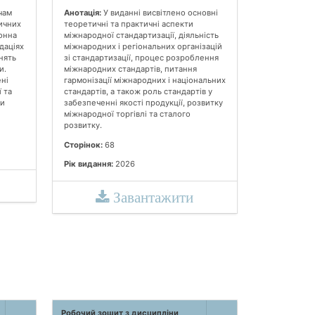
чам
Анотація:
У виданні висвітлено основні
тичних
теоретичні та практичні аспекти
онна
міжнародної стандартизації, діяльність
даціях
міжнародних і регіональних організацій
нять
зі стандартизації, процес розроблення
и.
міжнародних стандартів, питання
ні
гармонізації міжнародних і національних
 та
стандартів, а також роль стандартів у
ти
забезпеченні якості продукції, розвитку
міжнародної торгівлі та сталого
розвитку.
Сторінок:
68
Рік видання:
2026
Завантажити
Робочий зошит з дисципліни