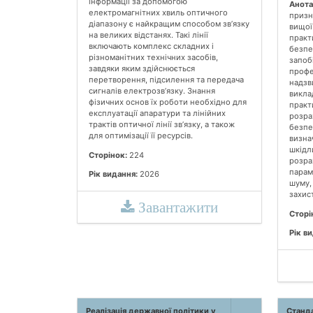
інформації за допомогою
Анота
електромагнітних хвиль оптичного
призн
діапазону є найкращим способом зв’язку
вищої
на великих відстанях. Такі лінії
практ
включають комплекс складних і
безпе
різноманітних технічних засобів,
запоб
завдяки яким здійснюється
профе
перетворення, підсилення та передача
надзв
сигналів електрозв’язку. Знання
викла
фізичних основ їх роботи необхідно для
практ
експлуатації апаратури та лінійних
розра
трактів оптичної лінії зв’язку, а також
безпе
для оптимізації її ресурсів.
визна
шкідл
Сторінок:
224
розра
параме
Рік видання:
2026
шуму, 
захист
Завантажити
Сторі
Рік в
Реалізація державної політики у
Станда