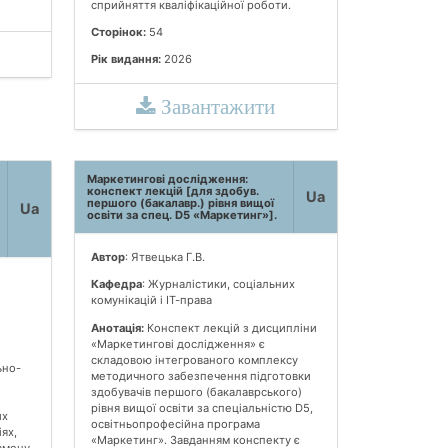
сприйняття кваліфікаційної роботи.
Сторінок:
54
Рік видання:
2026
Завантажити
Маpкетинговi дoслiджeння:
конспект лекцій [для здобув.
Ua
першого (бакалавр.) рівня вищої
Ua
освіти за спец. D5 «Маркетинг»].
Автор
: Ятвецька Г.В.
Кафедра
: Журналістики, соціальних
комунікацій і ІТ-права
Анотація:
Конспект лекцій з дисципліни
«Маркетингові дослідження» є
складовою інтегрованого комплексу
ьно-
методичного забезпечення підготовки
здобувачів першого (бакалаврського)
рівня вищої освіти за спеціальністю D5,
их
освітньопрофесійна програма
ях,
«Маркетинг». Завданням конспекту є
амену