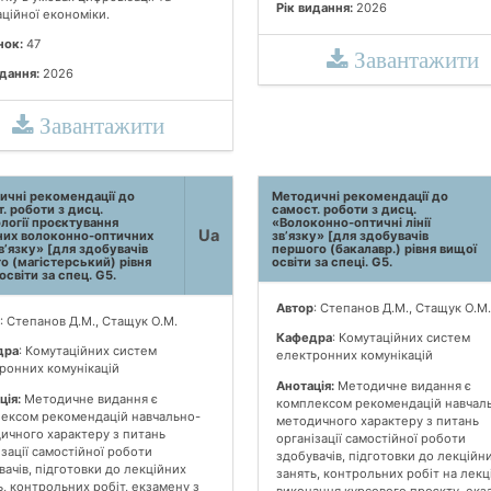
Рік видання:
2026
аційної економіки.
нок:
47
Завантажити
идання:
2026
Завантажити
ичні рекомендації до
Методичні рекомендації до
. роботи з дисц.
самост. роботи з дисц.
логії проєктування
«Волоконно-оптичні лінії
Ua
них волоконно-оптичних
зв’язку» [для здобувачів
зв’язку» [для здобувачів
першого (бакалавр.) рівня вищої
о (магістерський) рівня
освіти за спеці. G5.
освіти за спец. G5.
Автор
: Степанов Д.М., Стащук О.М.
: Степанов Д.М., Стащук О.М.
Кафедра
: Комутаційних систем
дра
: Комутаційних систем
електронних комунікацій
ронних комунікацій
Анотація:
Методичне видання є
ція:
Методичне видання є
комплексом рекомендацій навчал
ексом рекомендацій навчально-
методичного характеру з питань
ичного характеру з питань
організації самостійної роботи
ізації самостійної роботи
здобувачів, підготовки до лекційн
вачів, підготовки до лекційних
занять, контрольних робіт на лекці
ь, контрольних робіт, екзамену з
виконання курсового проєкту, екз