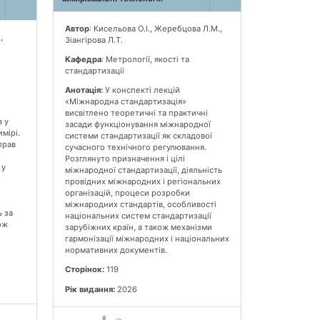
Автор
: Кисельова О.І., Жеребцова Л.М.,
,
Зіангірова Л.Т.
Кафедра
: Метрології, якості та
стандартизації
Анотація:
У конспекті лекцій
«Міжнародна стандартизація»
висвітлено теоретичні та практичні
в у
засади функціонування міжнародної
мірі.
системи стандартизації як складової
прав
сучасного технічного регулювання.
Розглянуто призначення і цілі
 у
міжнародної стандартизації, діяльність
провідних міжнародних і регіональних
організацій, процеси розробки
міжнародних стандартів, особливості
ь за
національних систем стандартизації
ож
зарубіжних країн, а також механізми
гармонізації міжнародних і національних
нормативних документів.
Сторінок:
119
Рік видання:
2026