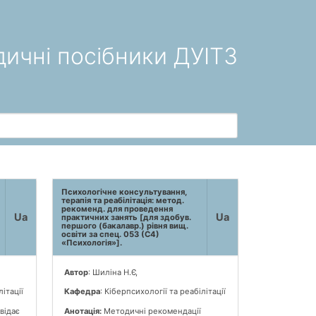
ичні посібники ДУІТЗ
Психологічне консультування,
терапія та реабілітація: метод.
рекоменд. для проведення
Ua
Ua
практичних занять [для здобув.
першого (бакалавр.) рівня вищ.
освіти за спец. 053 (С4)
«Психологія»].
Автор
: Шиліна Н.Є,
літації
Кафедра
: Кіберпсихології та реабілітації
відає
Анотація:
Методичні рекомендації