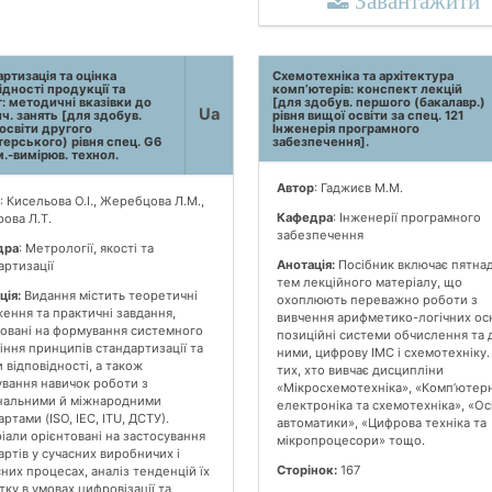
Завантажити
ртизація та оцінка
Схемотехніка та архітектура
ідності продукції та
комп’ютерів: конспект лекцій
: методичні вказівки до
[для здобув. першого (бакалавр.)
Ua
ч. занять [для здобув.
рівня вищої освіти за спец. 121
освіти другого
Інженерія програмного
терського) рівня спец. G6
забезпечення].
.-вимірюв. технол.
Автор
: Гаджиєв М.М.
: Кисельова О.І., Жеребцова Л.М.,
Кафедра
: Інженерії програмного
рова Л.Т.
забезпечення
дра
: Метрології, якості та
Анотація:
Посібник включає пятна
артизації
тем лекційного матеріалу, що
ція:
Видання містить теоретичні
охоплюють переважно роботи з
ення та практичні завдання,
вивчення арифметико-логічних ос
овані на формування системного
позиційні системи обчислення та д
іння принципів стандартизації та
ними, цифрову ІМС і схемотехніку.
 відповідності, а також
тих, хто вивчає дисципліни
вання навичок роботи з
«Мікросхемотехніка», «Комп’ютер
нальними й міжнародними
електроніка та схемотехніка», «О
ртами (ISO, IEC, ITU, ДСТУ).
автоматики», «Цифрова техніка та
іали орієнтовані на застосування
мікропроцесори» тощо.
артів у сучасних виробничих і
Сторінок:
167
сних процесах, аналіз тенденцій їх
тку в умовах цифровізації та