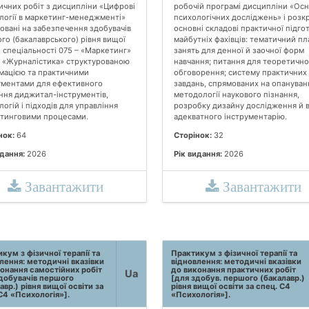
ичних робіт з дисципліни «Цифрові
робочій програмі дисципліни «Ос
логії в маркетинг-менеджменті»
психологічних досліджень» і розк
овані на забезпечення здобувачів
основні складові практичної підго
го (бакалаврського) рівня вищої
майбутніх фахівців: тематичний пл
и спеціальності 075 – «Маркетинг»
занять для денної й заочної форм
1 «Журналістика» структурованою
навчання; питання для теоретично
мацією та практичними
обговорення; систему практичних
ументами для ефективного
завдань, спрямованих на опануван
ння диджитал-інструментів,
методології наукового пізнання,
огій і підходів для управління
розробку дизайну дослідження й 
тинговими процесами.
адекватного інструментарію.
нок:
64
Сторінок:
32
идання:
2026
Рік видання:
2026
Завантажити
Завантажити
кум з фізичної терапії та
Практикум з фізичної терапії та
лення: методичні вказівки
відновлення: методичні вказівки
онання самостійних робіт
до виконання практичних робіт
Ua
добувачів першого
[для здобув. першого (бакалавр.)
авр.) рівня вищої освіти за
рівня вищої освіти за спец. С4
С4 «Психологія»].
«Психологія»].