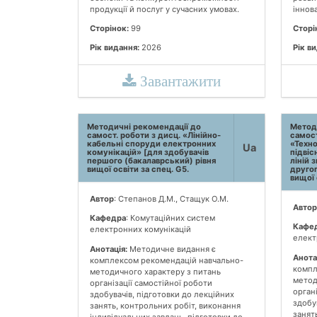
продукції й послуг у сучасних умовах.
іннов
Сторінок:
99
Сторі
Рік видання:
2026
Рік в
Завантажити
Методичні рекомендації до
Метод
самост. роботи з дисц. «Лінійно-
самост
кабельні споруди електронних
«Техно
Ua
комунікацій» [для здобувачів
підвіс
першого (бакалаврський) рівня
ліній 
вищої освіти за спец. G5.
другог
вищої 
Автор
: Степанов Д.М., Стащук О.М.
Автор
Кафедра
: Комутаційних систем
Кафе
електронних комунікацій
елект
Анотація:
Методичне видання є
Анота
комплексом рекомендацій навчально-
компл
методичного характеру з питань
метод
організації самостійної роботи
орган
здобувачів, підготовки до лекційних
здобу
занять, контрольних робіт, виконання
занят
індивідуальних завдань, підготовки до