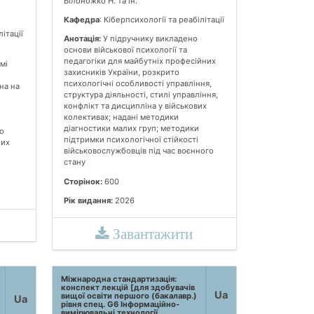
Білоножко Н. та ін.
Кафедра
: Кіберпсихології та реабілітації
літації
Анотація:
У підручнику викладено
основи військової психології та
педагогіки для майбутніх професійних
мі
захисників України, розкрито
психологічні особливості управління,
на на
структура діяльності, стилі управління,
конфлікт та дисципліна у військових
колективах; надані методики
діагностики малих груп; методики
о
підтримки психологічної стійкості
них
військовослужбовців під час воєнного
стану
Сторінок:
600
Рік видання:
2026
Завантажити
Міжнародна стандартизація:
конспект лекцій [для здобувачів
Ua
вищої освіти першого (бакалавр.)
Ua
рівня спец. G6 Інформаційно-
вимірювальні технології.