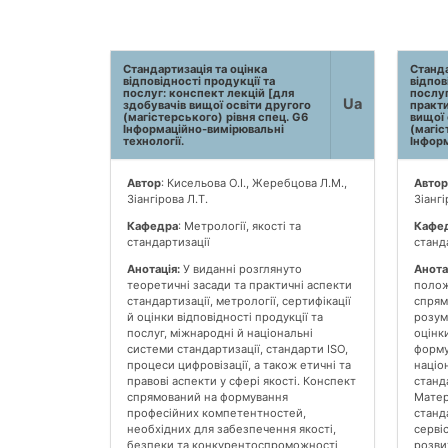
Стандартизація та оцінка
Станда
відповідності продукції та
відпов
послуг: конспект лекцій [для
послуг
Ua
здобувачів вищої освіти другого
практи
(магістерського) рівня спец. G6
вищої 
Інформаційно-вимірювальні
(магіс
технології.
Інформ
Автор
: Кисельова О.І., Жеребцова Л.М.,
Автор
Зіангірова Л.Т.
Зіангі
Кафедра
: Метрології, якості та
Кафе
стандартизації
станд
Анотація:
У виданні розглянуто
Анота
теоретичні засади та практичні аспекти
полож
стандартизації, метрології, сертифікації
спрям
й оцінки відповідності продукції та
розум
послуг, міжнародні й національні
оцінки
системи стандартизації, стандарти ISO,
форму
процеси цифровізації, а також етичні та
націо
правові аспекти у сфері якості. Конспект
станда
спрямований на формування
Матер
професійних компетентностей,
станд
необхідних для забезпечення якості,
серві
безпеки та конкурентоспроможності
розви