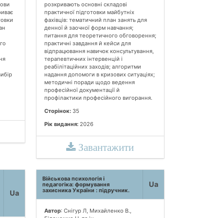
нови
розкривають основні складові
риває
практичної підготовки майбутніх
товки
фахівців: тематичний план занять для
ан
денної й заочної форм навчання;
питання для теоретичного обговорення;
го
практичні завдання й кейси для
відпрацювання навичок консультування,
ня
терапевтичних інтервенцій і
реабілітаційних заходів; алгоритми
вибір
надання допомоги в кризових ситуаціях;
методичні поради щодо ведення
професійної документації й
профілактики професійного вигорання.
Сторінок:
35
Рік видання:
2026
Завантажити
Військова психологія і
Ua
педагогіка: формування
захисника України : підручник.
Ua
Автор
: Снігур Л, Михайленко В.,