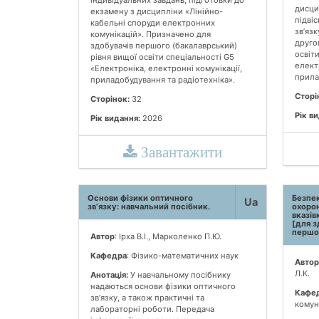
дисци
екзамену з дисципліни «Лінійно-
підві
кабельні споруди електронних
зв’яз
комунікацій». Призначено для
друго
здобувачів першого (бакалаврський)
освіт
рівня вищої освіти спеціальності G5
електр
«Електроніка, електронні комунікації,
прила
приладобудування та радіотехніка».
Сторі
Сторінок:
32
Рік в
Рік видання:
2026
Завантажити
Основи фізики оптичного
Безпек
Ua
зв’язку: навчальний посібник.
охорон
вказів
[для з
першог
Автор
: Ірха В.І., Марколенко П.Ю.
Кафедра
: Фізико-математичних наук
Автор
Л.К.
Анотація:
У навчальному посібнику
надаються основи фізики оптичного
Кафе
зв’язку, а також практичні та
комун
лабораторні роботи. Передача