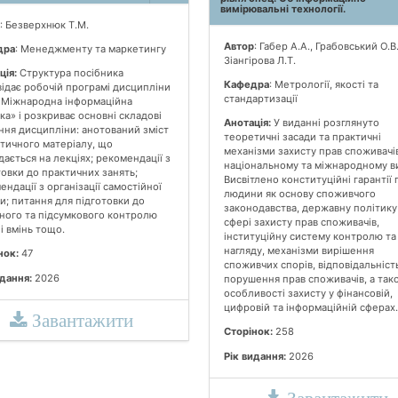
вимірювальні технології.
: Безверхнюк Т.М.
Автор
: Габер А.А., Грабовський О.В.
дра
: Менеджменту та маркетингу
Зіангірова Л.Т.
ція:
Структура посібника
Кафедра
: Метрології, якості та
відає робочій програмі дисципліни
стандартизації
«Міжнародна інформаційна
ка» і розкриває основні складові
Анотація:
У виданні розглянуто
ння дисципліни: анотований зміст
теоретичні засади та практичні
тичного матеріалу, що
механізми захисту прав споживачі
дається на лекціях; рекомендації з
національному та міжнародному ви
товки до практичних занять;
Висвітлено конституційні гарантії 
ндації з організації самостійної
людини як основу споживчого
и; питання для підготовки до
законодавства, державну політику
ного та підсумкового контролю
сфері захисту прав споживачів,
і вмінь тощо.
інституційну систему контролю та
нагляду, механізми вирішення
нок:
47
споживчих спорів, відповідальніст
идання:
2026
порушення прав споживачів, а так
особливості захисту у фінансовій,
цифровій та інформаційній сферах.
Завантажити
Сторінок:
258
Рік видання:
2026