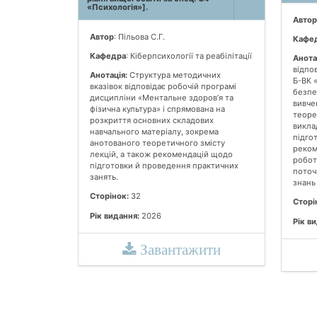
«Психологія»].
Автор
Автор
: Пільова С.Г.
Кафе
Кафедра
: Кіберпсихології та реабілітації
Анота
відпо
Анотація:
Структура методичних
Б-ВК 
вказівок відповідає робочій програмі
безпе
дисципліни «Ментальне здоров’я та
вивче
фізична культура» і спрямована на
теоре
розкриття основних складових
викла
навчального матеріалу, зокрема
підго
анотованого теоретичного змісту
рекоме
лекцій, а також рекомендацій щодо
робот
підготовки й проведення практичних
поточ
занять.
знань 
Сторінок:
32
Сторі
Рік видання:
2026
Рік в
Завантажити