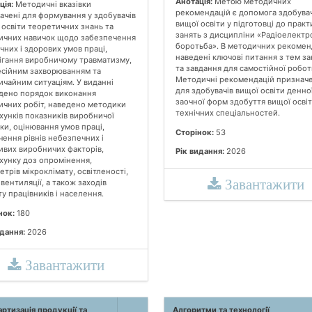
Анотація:
Метою методичних
ція:
Методичні вказівки
рекомендацій є допомога здобува
ачені для формування у здобувачів
вищої освіти у підготовці до прак
 освіти теоретичних знань та
занять з дисципліни «Радіоелектр
ичних навичок щодо забезпечення
боротьба». В методичних рекомен
чних і здорових умов праці,
наведені ключові питання з тем за
ігання виробничому травматизму,
та завдання для самостійної робот
сійним захворюванням та
Методичні рекомендацій призначе
ичайним ситуаціям. У виданні
для здобувачів вищої освіти денної
дено порядок виконання
заочної форм здобуття вищої осві
ичних робіт, наведено методики
технічних спеціальностей.
хунків показників виробничої
ки, оцінювання умов праці,
Сторінок:
53
чення рівнів небезпечних і
ивих виробничих факторів,
Рік видання:
2026
хунку доз опромінення,
трів мікроклімату, освітленості,
Завантажити
вентиляції, а також заходів
у працівників і населення.
нок:
180
идання:
2026
Завантажити
ртизація продукції та
Алгоритми та технології